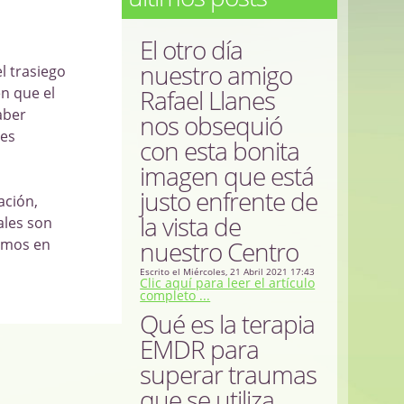
El otro día
nuestro amigo
l trasiego
n que el
Rafael Llanes
aber
nos obsequió
 es
con esta bonita
imagen que está
justo enfrente de
ación,
la vista de
ales son
remos en
nuestro Centro
Escrito el Miércoles, 21 Abril 2021 17:43
Clic aquí para leer el artículo
completo ...
Qué es la terapia
EMDR para
superar traumas
que se utiliza