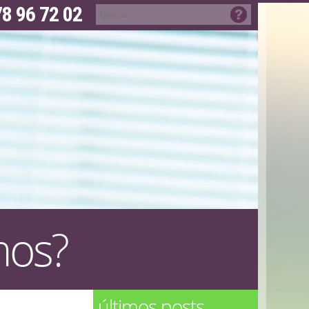
8 96 72 02
mos?
últimos posts