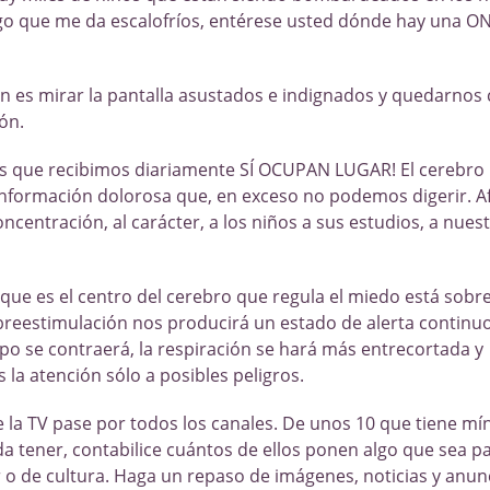
lgo que me da escalofríos, entérese usted dónde hay una 
ón es mirar la pantalla asustados e indignados y quedarnos 
ión.
s que recibimos diariamente SÍ OCUPAN LUGAR! El cerebro 
información dolorosa que, en exceso no podemos digerir. Af
oncentración, al carácter, a los niños a sus estudios, a nues
.
 que es el centro del cerebro que regula el miedo está sobr
breestimulación nos producirá un estado de alerta contin
po se contraerá, la respiración se hará más entrecortada y
 la atención sólo a posibles peligros.
e la TV pase por todos los canales. De unos 10 que tiene mí
 tener, contabilice cuántos de ellos ponen algo que sea pac
r o de cultura. Haga un repaso de imágenes, noticias y anun