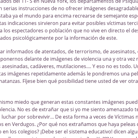
tados del 11- S en Nueva York, los departamentos de Psiquia
n serias instrucciones de no ofrecer imágenes desagradabl
taba ya el mundo para encima recrearse de semejante esp
as indicaciones sirvieron para evitar posibles víctimas terci
a los espectadores o población que no vive en directo el de
tados psicológicamente por la información de este.
r informados de atentados, de terrorismo, de asesinatos,
o ponernos delante de imágenes de violencia una y otra vez 
asesinadas, cadáveres, mutilaciones.... Y eso no es todo. U
stas imágenes repetidamente además le pondremos una pel
atanzas. Fíjese bien qué posibilidad tiene usted de ver otra
mismo miedo que generan estas constantes imágenes puede
iolencia. No es de extrañar que si yo me siento amenazado 
luchar por sobrevivir... De esta forma a veces de Víctimas 
s en Verdugos. ¿Por qué nos extrañamos que haya peleas 
 o en los colegios? ¡Debe ser el sistema educativo! dicen algu