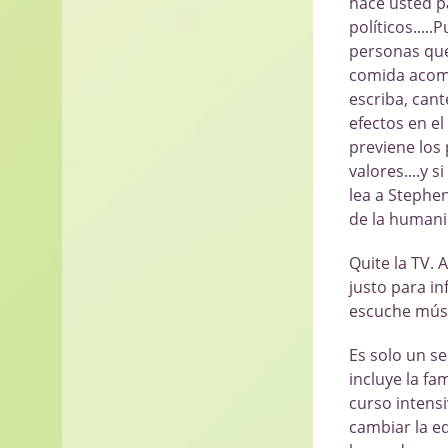
hace usted pa
políticos....
personas que
comida acomp
escriba, cant
efectos en el
previene los 
valores....y 
lea a Stephen
de la humani
Quite la TV. 
justo para in
escuche músi
Es solo un se
incluye la f
curso intensi
cambiar la e