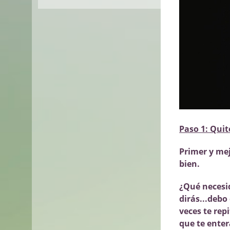
Paso 1: Quite
Primer y mej
bien.
¿Qué necesid
dirás...debo
veces te rep
que te enter