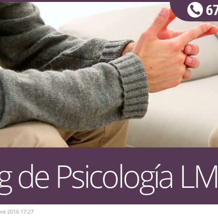
67
g de Psicología L
re 2016 17:27