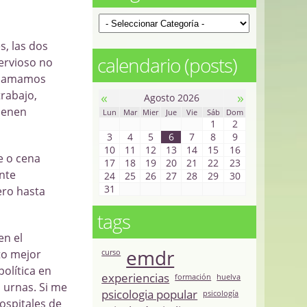
s, las dos
calendario (posts)
ervioso no
 llamamos
trabajo,
«
»
Agosto 2026
tienen
Lun
Mar
Mier
Jue
Vie
Sáb
Dom
1
2
3
4
5
6
7
8
9
10
11
12
13
14
15
16
e o cena
17
18
19
20
21
22
23
ante
24
25
26
27
28
29
30
31
ero hasta
tags
en el
emdr
to mejor
curso
olítica en
experiencias
formación
huelva
s urnas. Si me
psicologia popular
psicología
ospitales de