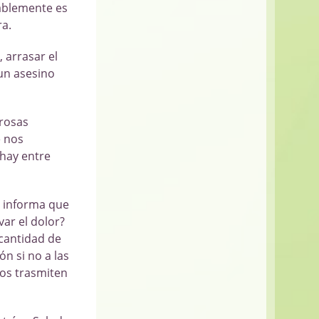
bablemente es
ra.
 arrasar el
un asesino
orosas
e nos
hay entre
n informa que
var el dolor?
 cantidad de
n si no a las
nos trasmiten