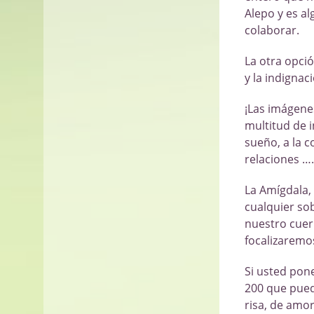
Alepo y es a
colaborar.
La otra opci
y la indignac
¡Las imágene
multitud de 
sueño, a la c
relaciones …
La Amígdala,
cualquier so
nuestro cuer
focalizaremos
Si usted pon
200 que pueda
risa, de amo