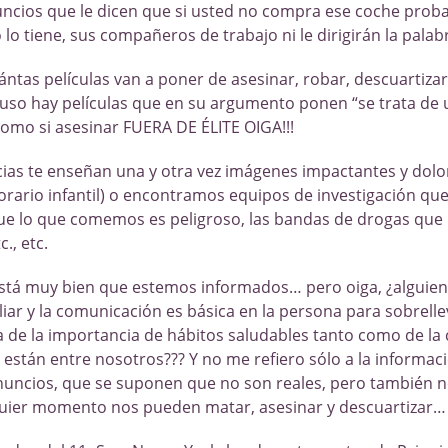
uncios que le dicen que si usted no compra ese coche pro
no lo tiene, sus compañeros de trabajo ni le dirigirán la palab
ntas películas van a poner de asesinar, robar, descuartizar,
so hay películas que en su argumento ponen “se trata de 
¡¡¡Como si asesinar FUERA DE ÉLITE OIGA!!!
cias te enseñan una y otra vez imágenes impactantes y dol
horario infantil) o encontramos equipos de investigación qu
e lo que comemos es peligroso, las bandas de drogas que 
c., etc.
está muy bien que estemos informados… pero oiga, ¿alguie
liar y la comunicación es básica en la persona para sobrelle
a de la importancia de hábitos saludables tanto como de la
están entre nosotros??? Y no me refiero sólo a la informació
anuncios, que se suponen que no son reales, pero también 
uier momento nos pueden matar, asesinar y descuartizar…