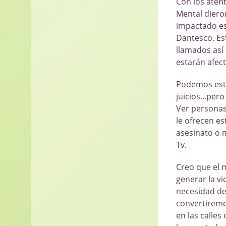
Con los aten
Mental diero
impactado es
Dantesco. Est
llamados así 
estarán afec
Podemos esta
juicios...per
Ver personas 
le ofrecen e
asesinato o m
Tv.
Creo que el 
generar la v
necesidad de 
convertiremo
en las calles