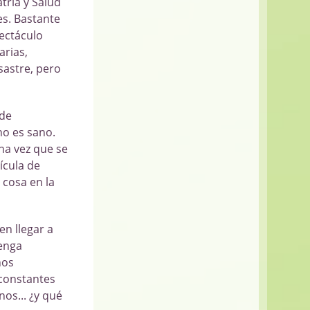
tría y Salud
es. Bastante
ectáculo
arias,
sastre, pero
 de
no es sano.
na vez que se
ícula de
 cosa en la
n llegar a
tenga
nos
constantes
nos... ¿y qué