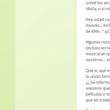
usted los an
idiota, o si 
Vea usted cuá
mundo… Inclu
de élite...” 
Algunas noti
(incluso en 
mostraran qu
nosotros... et
Que si, que 
la unión fami
¿¿¿Se inform
asesinos que 
películas o 
que en cualq