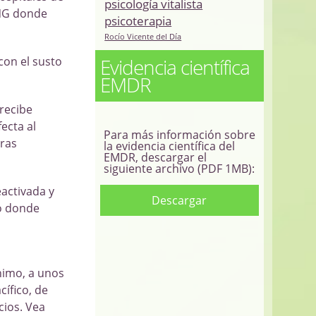
psicología vitalista
ONG donde
psicoterapia
Rocío Vicente del Día
Evidencia científica
con el susto
EMDR
recibe
ecta al
Para más información sobre
tras
la evidencia científica del
EMDR, descargar el
siguiente archivo (PDF 1MB):
eactivada y
Descargar
uo donde
nimo, a unos
ífico, de
cios. Vea