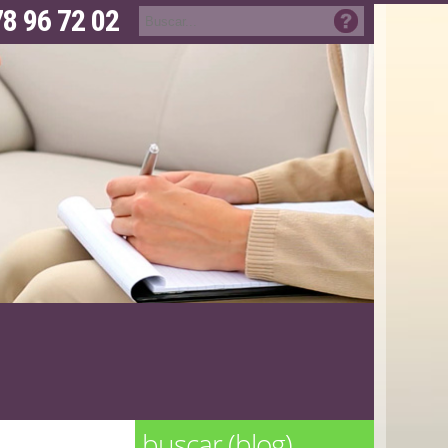
8 96 72 02
M
buscar (blog)