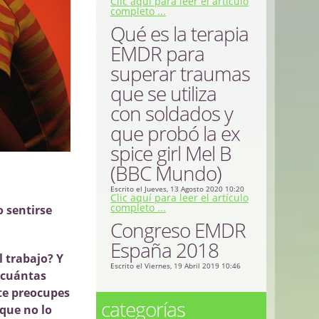
Clic aquí para leer el artículo
completo ...
Qué es la terapia
EMDR para
superar traumas
que se utiliza
con soldados y
que probó la ex
spice girl Mel B
(BBC Mundo)
Escrito el Jueves, 13 Agosto 2020 10:20
Clic aquí para leer el artículo
completo ...
o sentirse
Congreso EMDR
España 2018
l trabajo? Y
Escrito el Viernes, 19 Abril 2019 10:46
. cuántas
 te preocupes
categorías
 que no lo