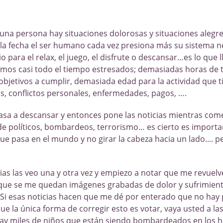
 una persona hay situaciones dolorosas y situaciones alegre
 la fecha el ser humano cada vez presiona más su sistema n
 para el relax, el juego, el disfrute o descansar…es lo que
tamos casi todo el tiempo estresados; demasiadas horas de 
bjetivos a cumplir, demasiada edad para la actividad que 
os, conflictos personales, enfermedades, pagos, ….
casa a descansar y entonces pone las noticias mientras com
 de políticos, bombardeos, terrorismo… es cierto es import
e pasa en el mundo y no girar la cabeza hacia un lado.... p
cias las veo una y otra vez y empiezo a notar que me revuelv
ue se me quedan imágenes grabadas de dolor y sufrimien
Si esas noticias hacen que me dé por enterado que no hay p
ue la única forma de corregir esto es votar, vaya usted a la
ay miles de niños que están siendo bombardeados en los h