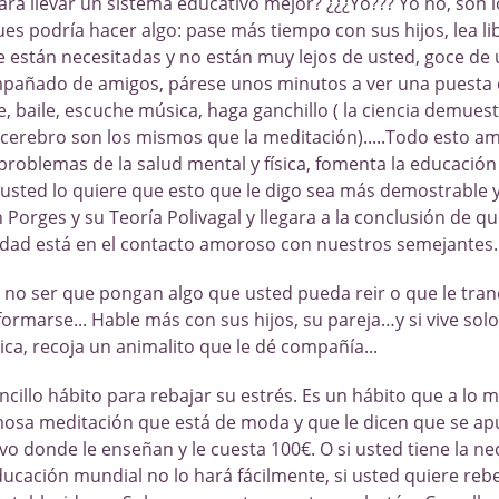
ra llevar un sistema educativo mejor? ¿¿¿Yo??? Yo no, son l
.Pues podría hacer algo: pase más tiempo con sus hijos, lea l
 están necesitadas y no están muy lejos de usted, goce de
añado de amigos, párese unos minutos a ver una puesta de
e, baile, escuche música, haga ganchillo ( la ciencia demues
 cerebro son los mismos que la meditación).....Todo esto am
problemas de la salud mental y física, fomenta la educación 
si usted lo quiere que esto que le digo sea más demostrable y
 Porges y su Teoría Polivagal y llegara a la conclusión de qu
dad está en el contacto amoroso con nuestros semejantes.
A no ser que pongan algo que usted pueda reir o que le tranq
formarse... Hable más con sus hijos, su pareja…y si vive solo 
ca, recoja un animalito que le dé compañía...
ncillo hábito para rebajar su estrés. Es un hábito que a lo 
amosa meditación que está de moda y que le dicen que se ap
vo donde le enseñan y le cuesta 100€. O si usted tiene la n
ducación mundial no lo hará fácilmente, si usted quiere reb