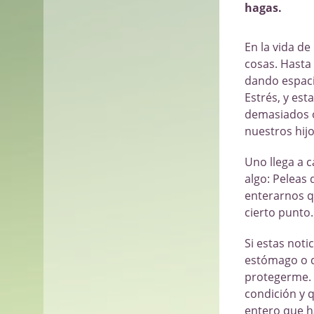
hagas.
En la vida de
cosas. Hasta
dando espacio
Estrés, y es
demasiados o
nuestros hij
Uno llega a 
algo: Peleas
enterarnos qu
cierto punto.
Si estas noti
estómago o q
protegerme. 
condición y q
entero que h