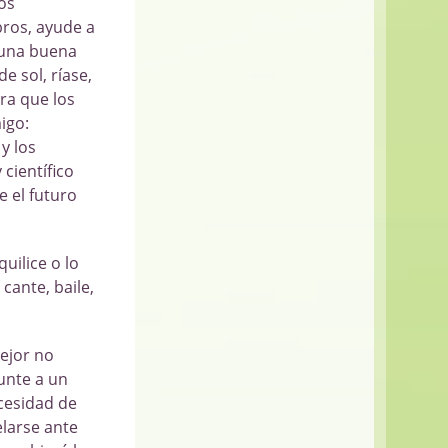
os
ibros, ayude a
 una buena
 sol, ríase,
tra que los
igo:
y los
 científico
e el futuro
uilice o lo
cante, baile,
mejor no
unte a un
ecesidad de
elarse ante