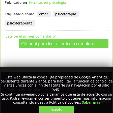
Publicado en
técnicas en psicología
Etiquetado como
emdr
psicoterapia
psicoterapeuta
¡Escribe el primer comentario!
Clic aquí para leer el artículo completo ...
aviso legal
|
privacidad
|
cookies
|
buscar
Esta web utiliza la cookie _ga propiedad de Google Analytics,
persistente durante 2 años, para habilitar la función de control de
visitas únicas con el fin de facilitarle su navegación por el sitio
web.
Avda. Villa de Madrid, 17. Pta 1. 10ºE - 21001 - Huelva |
Si continúa navegando consideramos que está de acuerdo con su
MOV:
678 96 72 02
uso. Podrá revocar el consentimiento y obtener más información
Registro sanitario: NICA 44812
consultando nuestra Política de cookies.
Saber más
Acepto